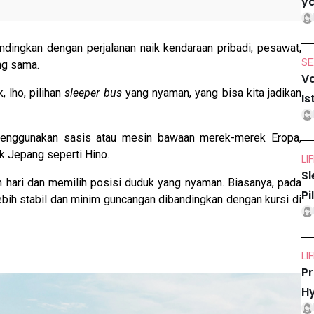
ya
andingkan dengan perjalanan naik kendaraan pribadi, pesawat,
SE
ang sama.
Va
 lho, pilihan
sleeper bus
yang nyaman, yang bisa kita jadikan
Is
menggunakan sasis atau mesin bawaan merek-merek Eropa,
k Jepang seperti Hino.
LI
Sl
uh hari dan memilih posisi duduk yang nyaman. Biasanya, pada
Pi
ebih stabil dan minim guncangan dibandingkan deng
an kursi di
LI
Pr
Hy