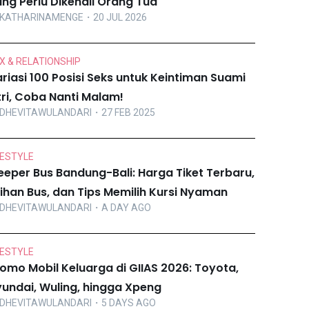
ng Perlu Dikenali Orang Tua
KATHARINAMENGE
・20 JUL 2026
X & RELATIONSHIP
riasi 100 Posisi Seks untuk Keintiman Suami
tri, Coba Nanti Malam!
DHEVITAWULANDARI
・27 FEB 2025
FESTYLE
eeper Bus Bandung-Bali: Harga Tiket Terbaru,
lihan Bus, dan Tips Memilih Kursi Nyaman
DHEVITAWULANDARI
・A DAY AGO
FESTYLE
omo Mobil Keluarga di GIIAS 2026: Toyota,
undai, Wuling, hingga Xpeng
DHEVITAWULANDARI
・5 DAYS AGO