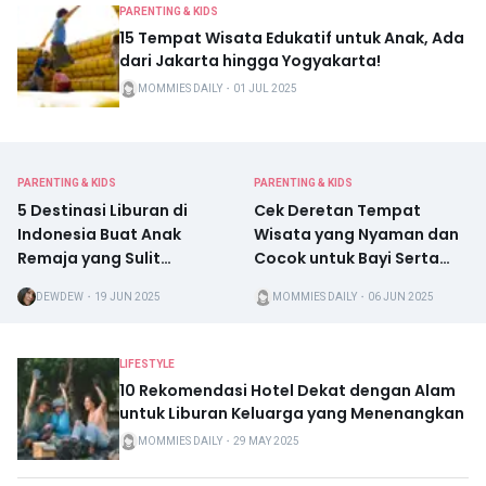
PARENTING & KIDS
15 Tempat Wisata Edukatif untuk Anak, Ada
dari Jakarta hingga Yogyakarta!
MOMMIES DAILY
・
01 JUL 2025
PARENTING & KIDS
PARENTING & KIDS
5 Destinasi Liburan di
Cek Deretan Tempat
Indonesia Buat Anak
Wisata yang Nyaman dan
Remaja yang Sulit
Cocok untuk Bayi Serta
Dipuaskan
Balita
DEWDEW
・
19 JUN 2025
MOMMIES DAILY
・
06 JUN 2025
LIFESTYLE
10 Rekomendasi Hotel Dekat dengan Alam
untuk Liburan Keluarga yang Menenangkan
MOMMIES DAILY
・
29 MAY 2025