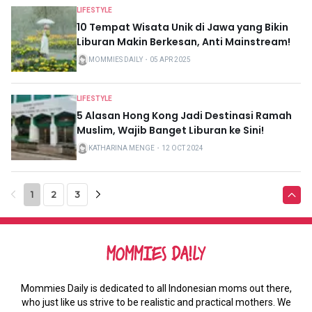
LIFESTYLE
10 Tempat Wisata Unik di Jawa yang Bikin
Liburan Makin Berkesan, Anti Mainstream!
MOMMIES DAILY
・
05 APR 2025
LIFESTYLE
5 Alasan Hong Kong Jadi Destinasi Ramah
Muslim, Wajib Banget Liburan ke Sini!
KATHARINA MENGE
・
12 OCT 2024
1
2
3
Mommies Daily is dedicated to all Indonesian moms out there,
who just like us strive to be realistic and practical mothers. We