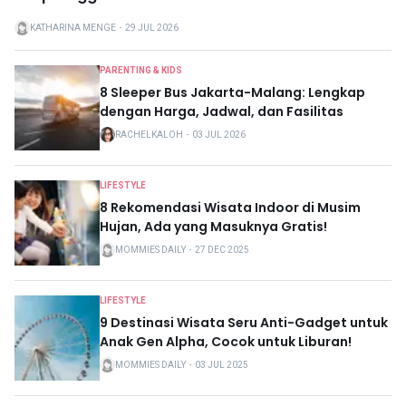
KATHARINA MENGE
・
29 JUL 2026
PARENTING & KIDS
8 Sleeper Bus Jakarta-Malang: Lengkap
dengan Harga, Jadwal, dan Fasilitas
RACHELKALOH
・
03 JUL 2026
LIFESTYLE
8 Rekomendasi Wisata Indoor di Musim
Hujan, Ada yang Masuknya Gratis!
MOMMIES DAILY
・
27 DEC 2025
LIFESTYLE
9 Destinasi Wisata Seru Anti-Gadget untuk
Anak Gen Alpha, Cocok untuk Liburan!
MOMMIES DAILY
・
03 JUL 2025