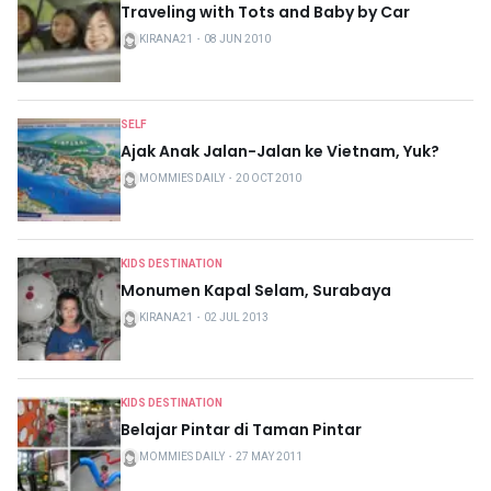
Traveling with Tots and Baby by Car
KIRANA21
・
08 JUN 2010
SELF
Ajak Anak Jalan-Jalan ke Vietnam, Yuk?
MOMMIES DAILY
・
20 OCT 2010
KIDS DESTINATION
Monumen Kapal Selam, Surabaya
KIRANA21
・
02 JUL 2013
KIDS DESTINATION
Belajar Pintar di Taman Pintar
MOMMIES DAILY
・
27 MAY 2011