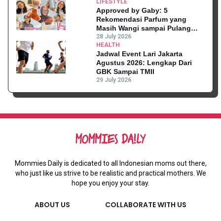
LIFESTYLE
Approved by Gaby: 5
Rekomendasi Parfum yang
Masih Wangi sampai Pulang
Kantor
28 July 2026
HEALTH
Jadwal Event Lari Jakarta
Agustus 2026: Lengkap Dari
GBK Sampai TMII
29 July 2026
Mommies Daily is dedicated to all Indonesian moms out there,
who just like us strive to be realistic and practical mothers. We
hope you enjoy your stay.
ABOUT US
COLLABORATE WITH US