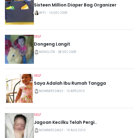
Sixteen Million Diaper Bag Organizer
AFFI
・
16 DEC 2009
SELF
Dongeng Langit
NENGLITA
・
08 DEC 2009
SELF
Saya Adalah Ibu Rumah Tangga
MOMMIES DAILY
・
15 APR 2010
SELF
Jagoan Kecilku Telah Pergi..
MOMMIES DAILY
・
19 AUG 2010