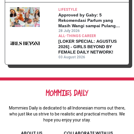
LIFESTYLE
Approved by Gaby: 5
Rekomendasi Parfum yang
Masih Wangi sampai Pulang
Kantor
28 July 2026
ALL-THINGS CAREER
[LOKER SPECIAL: AGUSTUS
2026] - GIRLS BEYOND BY
FEMALE DAILY NETWORK!
03 August 2026
Mommies Daily is dedicated to all Indonesian moms out there,
who just like us strive to be realistic and practical mothers. We
hope you enjoy your stay.
ABOUT US
COLLABORATE WITH US