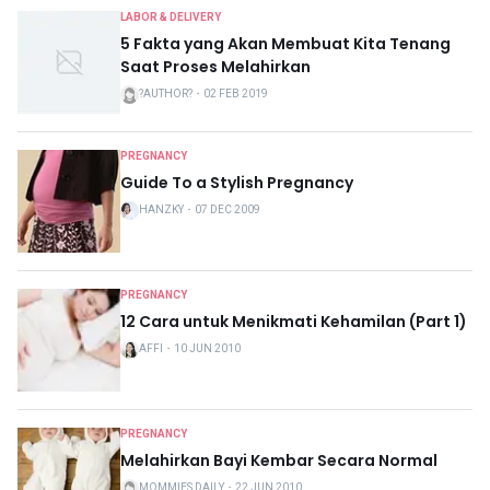
LABOR & DELIVERY
5 Fakta yang Akan Membuat Kita Tenang
Saat Proses Melahirkan
?AUTHOR?
・
02 FEB 2019
PREGNANCY
Guide To a Stylish Pregnancy
HANZKY
・
07 DEC 2009
PREGNANCY
12 Cara untuk Menikmati Kehamilan (Part 1)
AFFI
・
10 JUN 2010
PREGNANCY
Melahirkan Bayi Kembar Secara Normal
MOMMIES DAILY
・
22 JUN 2010