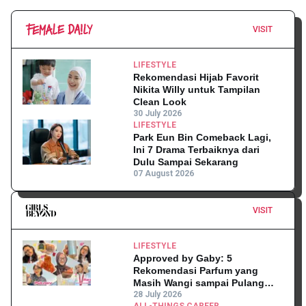
VISIT
LIFESTYLE
Rekomendasi Hijab Favorit
Nikita Willy untuk Tampilan
Clean Look
30 July 2026
LIFESTYLE
Park Eun Bin Comeback Lagi,
Ini 7 Drama Terbaiknya dari
Dulu Sampai Sekarang
07 August 2026
VISIT
LIFESTYLE
Approved by Gaby: 5
Rekomendasi Parfum yang
Masih Wangi sampai Pulang
Kantor
28 July 2026
ALL-THINGS CAREER