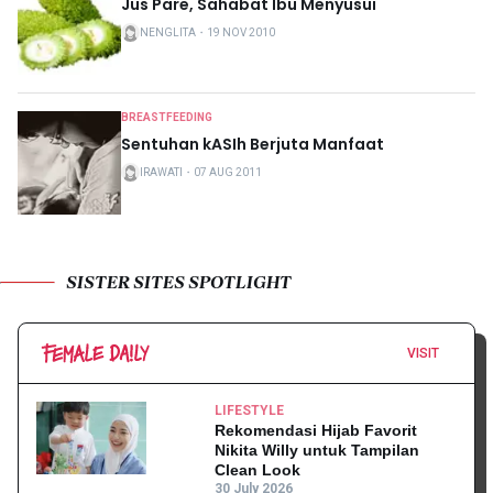
Jus Pare, Sahabat Ibu Menyusui
NENGLITA
・
19 NOV 2010
BREASTFEEDING
Sentuhan kASIh Berjuta Manfaat
IRAWATI
・
07 AUG 2011
SISTER SITES SPOTLIGHT
VISIT
LIFESTYLE
Rekomendasi Hijab Favorit
Nikita Willy untuk Tampilan
Clean Look
30 July 2026