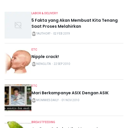
LABOR & DELIVERY
5 Fakta yang Akan Membuat Kita Tenang
Saat Proses Melahirkan
?AUTHOR?
・
02 FEB 2019
ETC
Nipple crack!
NENGLITA
・
22 SEP 2010
ETC
Mari Berkampanye ASIX Dengan ASIK
MOMMIES DAILY
・
01 NOV 2010
BREASTFEEDING