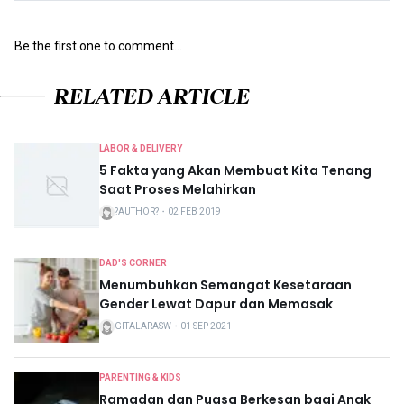
Be the first one to comment...
RELATED ARTICLE
LABOR & DELIVERY
5 Fakta yang Akan Membuat Kita Tenang
Saat Proses Melahirkan
?AUTHOR?
・
02 FEB 2019
DAD'S CORNER
Menumbuhkan Semangat Kesetaraan
Gender Lewat Dapur dan Memasak
GITALARASW
・
01 SEP 2021
PARENTING & KIDS
Ramadan dan Puasa Berkesan bagi Anak