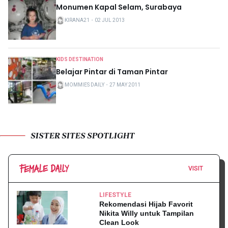
Monumen Kapal Selam, Surabaya
KIRANA21
・
02 JUL 2013
KIDS DESTINATION
Belajar Pintar di Taman Pintar
MOMMIES DAILY
・
27 MAY 2011
SISTER SITES SPOTLIGHT
VISIT
LIFESTYLE
Rekomendasi Hijab Favorit
Nikita Willy untuk Tampilan
Clean Look