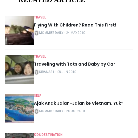
TRAVEL
Flying With Children? Read This First!
MOMMIES DAILY
・
24 MAY 2010
TRAVEL
Traveling with Tots and Baby by Car
KIRANA21
・
08 JUN 2010
SELF
Ajak Anak Jalan-Jalan ke Vietnam, Yuk?
MOMMIES DAILY
・
20 OCT 2010
KIDS DESTINATION