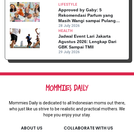
LIFESTYLE
Approved by Gaby: 5
Rekomendasi Parfum yang
Masih Wangi sampai Pulang
Kantor
28 July 2026
HEALTH
Jadwal Event Lari Jakarta
Agustus 2026: Lengkap Dari
GBK Sampai TMII
29 July 2026
Mommies Daily is dedicated to all Indonesian moms out there,
who just like us strive to be realistic and practical mothers. We
hope you enjoy your stay.
ABOUT US
COLLABORATE WITH US