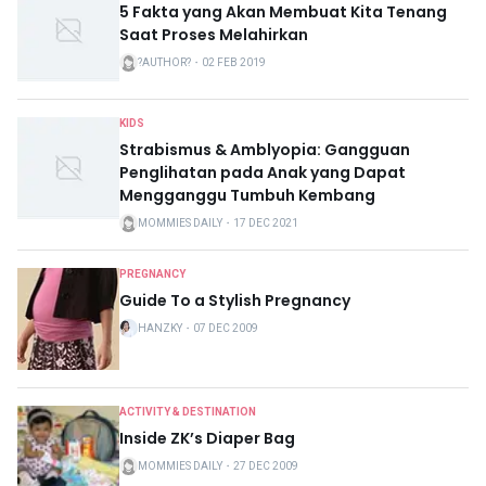
5 Fakta yang Akan Membuat Kita Tenang
Saat Proses Melahirkan
?AUTHOR?
・
02 FEB 2019
KIDS
Strabismus & Amblyopia: Gangguan
Penglihatan pada Anak yang Dapat
Mengganggu Tumbuh Kembang
MOMMIES DAILY
・
17 DEC 2021
PREGNANCY
Guide To a Stylish Pregnancy
HANZKY
・
07 DEC 2009
ACTIVITY & DESTINATION
Inside ZK’s Diaper Bag
MOMMIES DAILY
・
27 DEC 2009