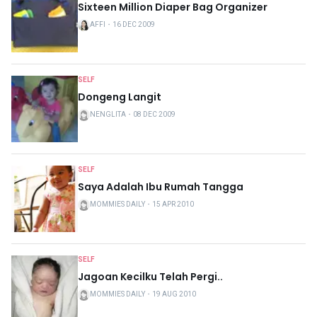
Sixteen Million Diaper Bag Organizer
AFFI
・
16 DEC 2009
SELF
Dongeng Langit
NENGLITA
・
08 DEC 2009
SELF
Saya Adalah Ibu Rumah Tangga
MOMMIES DAILY
・
15 APR 2010
SELF
Jagoan Kecilku Telah Pergi..
MOMMIES DAILY
・
19 AUG 2010