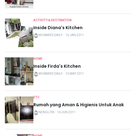
ACTIVITY & DESTINATION
Inside Diana's Kitchen
MOMMIES DAILY
・
16 JAN 2011
HOME
Inside Firda's Kitchen
MOMMIES DAILY
・
13 MAY 2011
ETC
Rumah yang Aman & Higienis Untuk Anak
NENGLITA
・
16 JUN 2011
HOME