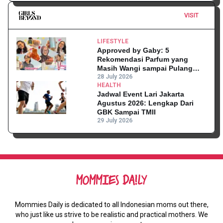
VISIT
LIFESTYLE
Approved by Gaby: 5
Rekomendasi Parfum yang
Masih Wangi sampai Pulang
Kantor
28 July 2026
HEALTH
Jadwal Event Lari Jakarta
Agustus 2026: Lengkap Dari
GBK Sampai TMII
29 July 2026
Mommies Daily is dedicated to all Indonesian moms out there,
who just like us strive to be realistic and practical mothers. We