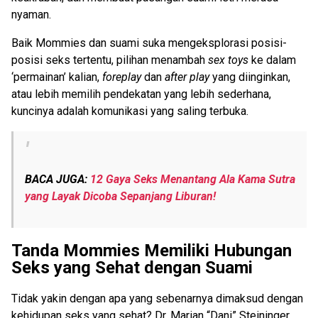
nyaman.
Baik
Mommies dan suami suka meng
eksplorasi
posisi-
posisi seks
tertentu
, pilihan menambah
sex toys
ke dalam
‘permainan’ kalian,
foreplay
dan
after
play
yang diinginkan,
atau lebih memilih pendekatan yang
lebih
sederhana,
kuncinya adalah
komunikasi yang
saling terbuka.
BACA JUGA:
12 Gaya Seks Menantang Ala Kama Sutra
yang Layak Dicoba Sepanjang Liburan!
Tanda Mommies Memiliki Hubungan
Seks yang Sehat dengan Suami
Tidak yakin
dengan apa
yang
sebenarnya
d
imaksud dengan
kehidupan seks yang sehat?
Dr. Marian “Dani” Steininger,