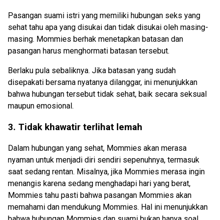
Pasangan
suami istri
yang memiliki hubungan seks
yang
sehat tahu apa yang disukai dan tidak disukai oleh masing-
masing.
Mommies
berhak menetapkan batasan dan
pasangan harus menghormati batasan tersebut.
Berlaku pula sebaliknya.
Jika batasan yang sudah
disepakati
b
ersama nyatanya
dilanggar, ini menunjukkan
bahwa hubungan tersebut tidak sehat, baik secara seksual
maupun emosional.
3. Tidak khawatir terlihat lemah
Dalam hubungan yang sehat,
Mommies akan
merasa
nyaman untuk menjadi diri sendiri sepenuhnya, termasuk
saat sedang rentan. Misalnya, jika
M
ommies
merasa ingin
menangis karena sedang menghadapi hari yang berat,
Mommies
tahu
pasti bahwa
pasangan
Mommies
akan
memahami dan mendukung
Mommies
. Hal ini menunjukkan
bahwa hubungan
Mommies dan suami
bukan hanya soal