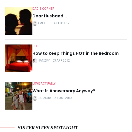
DAD'S CORNER
Dear Husband...
AMEEEL
・
14 FEB 2012
SELF
How to Keep Things HOT in the Bedroom
HANZKY
・
03 APR 2012
LOVE ACTUALLY
What Is Anniversary Anyway?
DARASUW
・
31 OCT 2013
SISTER SITES SPOTLIGHT