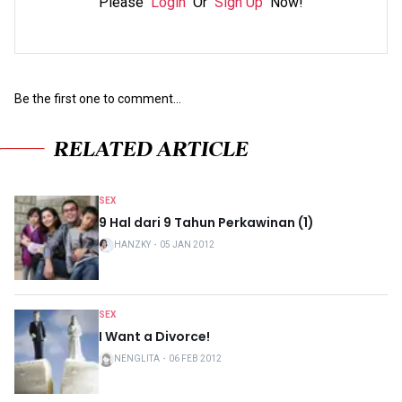
Please
Login
Or
Sign Up
Now!
Be the first one to comment...
RELATED ARTICLE
SEX
9 Hal dari 9 Tahun Perkawinan (1)
HANZKY
・
05 JAN 2012
SEX
I Want a Divorce!
NENGLITA
・
06 FEB 2012