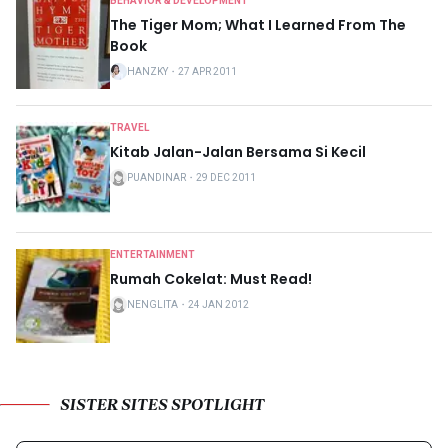
BEHAVIOR & DEVELOPMENT
The Tiger Mom; What I Learned From The
Book
HANZKY
・
27 APR 2011
TRAVEL
Kitab Jalan-Jalan Bersama Si Kecil
PUANDINAR
・
29 DEC 2011
ENTERTAINMENT
Rumah Cokelat: Must Read!
NENGLITA
・
24 JAN 2012
SISTER SITES SPOTLIGHT