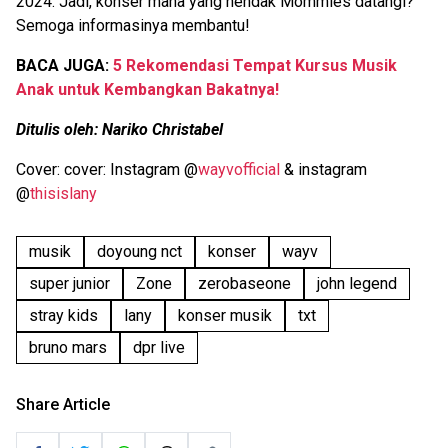
2024. Jadi, konser mana yang hendak Mommies datangi?
Semoga informasinya membantu!
BACA JUGA:
5 Rekomendasi Tempat Kursus Musik
Anak untuk Kembangkan Bakatnya!
Ditulis oleh: Nariko Christabel
Cover: cover: Instagram @
wayvofficial
& instagram
@
thisislany
musik
doyoung nct
konser
wayv
super junior
Zone
zerobaseone
john legend
stray kids
lany
konser musik
txt
bruno mars
dpr live
Share Article