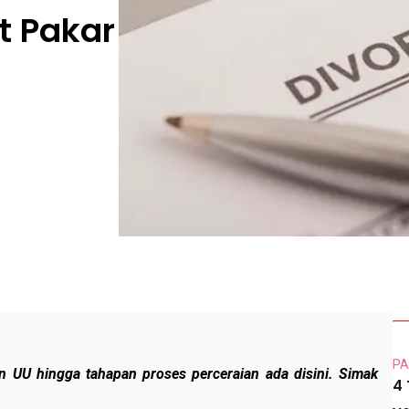
t Pakar
PA
an UU hingga tahapan proses perceraian ada disini. Simak
4