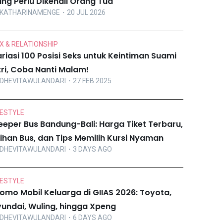
ng Perlu Dikenali Orang Tua
KATHARINAMENGE
・20 JUL 2026
X & RELATIONSHIP
riasi 100 Posisi Seks untuk Keintiman Suami
tri, Coba Nanti Malam!
DHEVITAWULANDARI
・27 FEB 2025
FESTYLE
eeper Bus Bandung-Bali: Harga Tiket Terbaru,
lihan Bus, dan Tips Memilih Kursi Nyaman
DHEVITAWULANDARI
・3 DAYS AGO
FESTYLE
omo Mobil Keluarga di GIIAS 2026: Toyota,
undai, Wuling, hingga Xpeng
DHEVITAWULANDARI
・6 DAYS AGO