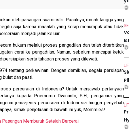
ya
ginkan oleh pasangan suami istri. Pasalnya, rumah tangga yang
SE
begitu saja karena masalah yang kerap menumpuk atau tidak
Va
erceraian menjadi jalan keluar.
Is
secara hukum melalui proses pengadilan dan telah diterbitkan
 gugatan cerai ke pengadilan. Namun, sebelum mencapai ketuk
 dipersiapkan serta tahapan proses yang dilewati.
LI
974 tentang perkawinan. Dengan demikian, segala persiapan
Sl
 bulat dan pasti.
Pi
roses perceraian di Indonesia? Untuk menjawab pertanyaan
ertanya kepada Poernomo Dwinanto, S.H., pengacara yang
ngenai jenis-jenis perceraian di Indonesia hingga penyebab
LI
kapnya, simak penjelasan di bawah ini yuk, Mommies!
Pr
Hy
 Pasangan Memburuk Setelah Bercerai