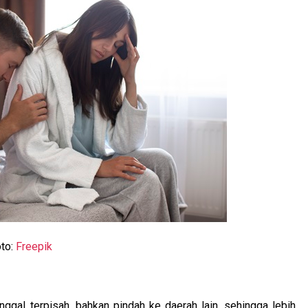
to:
Freepik
nggal terpisah, bahkan pindah ke daerah lain, sehingga lebih