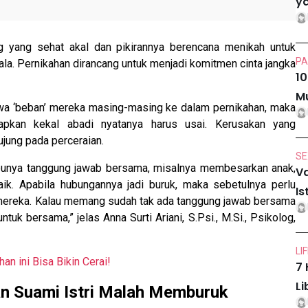
ya
ng yang sehat akal dan pikirannya berencana menikah untuk
PA
ala. Pernikahan dirancang untuk menjadi komitmen cinta jangka
10
Mu
a ‘beban’ mereka masing-masing ke dalam pernikahan, maka
rapkan kekal abadi nyatanya harus usai. Kerusakan yang
ujung pada perceraian.
SE
punya tanggung jawab bersama, misalnya membesarkan anak,
Va
k. Apabila hubungannya jadi buruk, maka sebetulnya perlu
Is
i mereka. Kalau memang sudah tak ada tanggung jawab bersama
uk bersama,” jelas Anna Surti Ariani, S.Psi., M.Si., Psikolog,
LI
an ini Bisa Bikin Cerai!
7 
Li
n Suami Istri Malah Memburuk