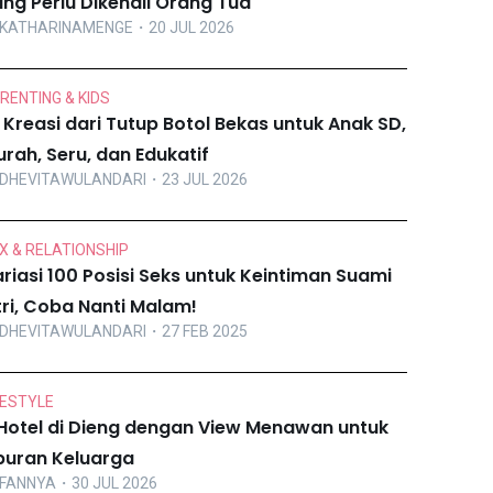
ng Perlu Dikenali Orang Tua
KATHARINAMENGE
・20 JUL 2026
RENTING & KIDS
 Kreasi dari Tutup Botol Bekas untuk Anak SD,
rah, Seru, dan Edukatif
DHEVITAWULANDARI
・23 JUL 2026
X & RELATIONSHIP
riasi 100 Posisi Seks untuk Keintiman Suami
tri, Coba Nanti Malam!
DHEVITAWULANDARI
・27 FEB 2025
FESTYLE
Hotel di Dieng dengan View Menawan untuk
buran Keluarga
FANNYA
・30 JUL 2026