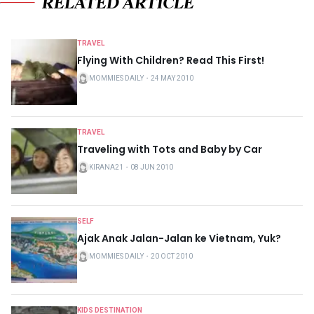
RELATED ARTICLE
TRAVEL
Flying With Children? Read This First!
MOMMIES DAILY
・
24 MAY 2010
TRAVEL
Traveling with Tots and Baby by Car
KIRANA21
・
08 JUN 2010
SELF
Ajak Anak Jalan-Jalan ke Vietnam, Yuk?
MOMMIES DAILY
・
20 OCT 2010
KIDS DESTINATION