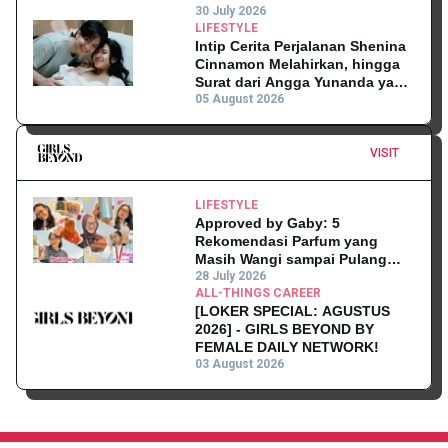
30 July 2026
LIFESTYLE
Intip Cerita Perjalanan Shenina
Cinnamon Melahirkan, hingga
Surat dari Angga Yunanda yang
Mengharukan!
05 August 2026
VISIT
LIFESTYLE
Approved by Gaby: 5
Rekomendasi Parfum yang
Masih Wangi sampai Pulang
Kantor
28 July 2026
ALL-THINGS CAREER
[LOKER SPECIAL: AGUSTUS
2026] - GIRLS BEYOND BY
FEMALE DAILY NETWORK!
03 August 2026