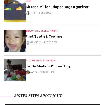
SELF
Sixteen Million Diaper Bag Organizer
AFFI
・
16 DEC 2009
BEHAVIOR & DEVELOPMENT
First Tooth & Teether
KIRANA21
・
14 DEC 2009
ACTIVITY & DESTINATION
Inside Maika’s Diaper Bag
VANYA
・
03 DEC 2009
SISTER SITES SPOTLIGHT