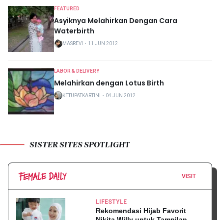
FEATURED
Asyiknya Melahirkan Dengan Cara
Waterbirth
MASREVI
・
11 JUN 2012
LABOR & DELIVERY
Melahirkan dengan Lotus Birth
KETUPATKARTINI
・
04 JUN 2012
SISTER SITES SPOTLIGHT
VISIT
LIFESTYLE
Rekomendasi Hijab Favorit
Nikita Willy untuk Tampilan