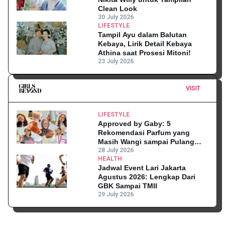
Clean Look
30 July 2026
LIFESTYLE
Tampil Ayu dalam Balutan
Kebaya, Lirik Detail Kebaya
Athina saat Prosesi Mitoni!
23 July 2026
VISIT
LIFESTYLE
Approved by Gaby: 5
Rekomendasi Parfum yang
Masih Wangi sampai Pulang
Kantor
28 July 2026
HEALTH
Jadwal Event Lari Jakarta
Agustus 2026: Lengkap Dari
GBK Sampai TMII
29 July 2026