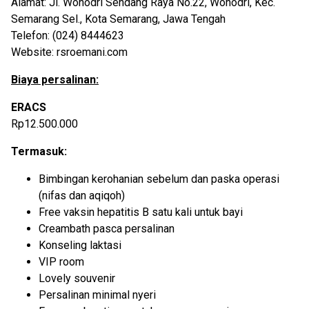
Alamat: Jl. Wonodri Sendang Raya No.22, Wonodri, Kec.
Semarang Sel., Kota Semarang, Jawa Tengah
Telefon: (024) 8444623
Website: rsroemani.com
Biaya persalinan:
ERACS
Rp12.500.000
Termasuk:
Bimbingan kerohanian sebelum dan paska operasi
(nifas dan aqiqoh)
Free vaksin hepatitis B satu kali untuk bayi
Creambath pasca persalinan
Konseling laktasi
VIP room
Lovely souvenir
Persalinan minimal nyeri