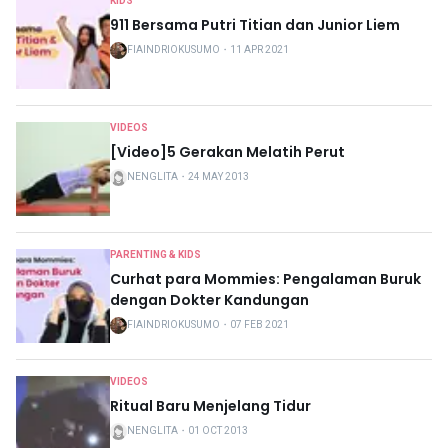
KIDS
911 Bersama Putri Titian dan Junior Liem
FIAINDRIOKUSUMO
・
11 APR 2021
VIDEOS
[Video]5 Gerakan Melatih Perut
NENGLITA
・
24 MAY 2013
PARENTING & KIDS
Curhat para Mommies: Pengalaman Buruk
dengan Dokter Kandungan
FIAINDRIOKUSUMO
・
07 FEB 2021
VIDEOS
Ritual Baru Menjelang Tidur
NENGLITA
・
01 OCT 2013