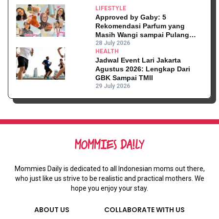
LIFESTYLE
Approved by Gaby: 5
Rekomendasi Parfum yang
Masih Wangi sampai Pulang
Kantor
28 July 2026
HEALTH
Jadwal Event Lari Jakarta
Agustus 2026: Lengkap Dari
GBK Sampai TMII
29 July 2026
Mommies Daily is dedicated to all Indonesian moms out there,
who just like us strive to be realistic and practical mothers. We
hope you enjoy your stay.
ABOUT US
COLLABORATE WITH US