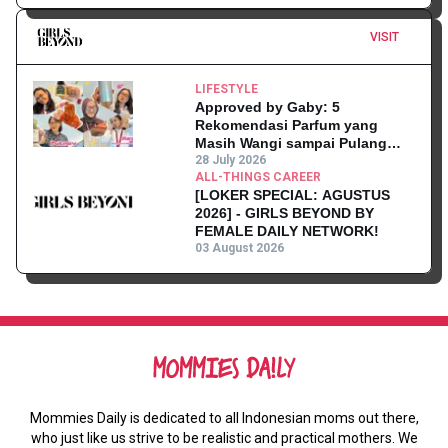
VISIT
LIFESTYLE
Approved by Gaby: 5
Rekomendasi Parfum yang
Masih Wangi sampai Pulang
Kantor
28 July 2026
ALL-THINGS CAREER
[LOKER SPECIAL: AGUSTUS
2026] - GIRLS BEYOND BY
FEMALE DAILY NETWORK!
03 August 2026
Mommies Daily is dedicated to all Indonesian moms out there,
who just like us strive to be realistic and practical mothers. We