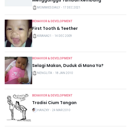
Mengganggu Tumbuh Kembang
MOMMIES DAILY
・
17 DEC 2021
BEHAVIOR & DEVELOPMENT
First Tooth & Teether
KIRANA21
・
14 DEC 2009
BEHAVIOR & DEVELOPMENT
Selagi Makan, Duduk di Mana Ya?
NENGLITA
・
18 JAN 2010
BEHAVIOR & DEVELOPMENT
Tradisi Cium Tangan
HANZKY
・
24 MAR 2010