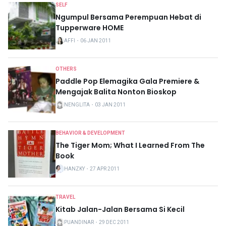
SELF
Ngumpul Bersama Perempuan Hebat di
Tupperware HOME
AFFI
・
06 JAN 2011
OTHERS
Paddle Pop Elemagika Gala Premiere &
Mengajak Balita Nonton Bioskop
NENGLITA
・
03 JAN 2011
BEHAVIOR & DEVELOPMENT
The Tiger Mom; What I Learned From The
Book
HANZKY
・
27 APR 2011
TRAVEL
Kitab Jalan-Jalan Bersama Si Kecil
PUANDINAR
・
29 DEC 2011