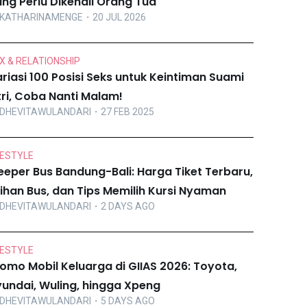
ng Perlu Dikenali Orang Tua
KATHARINAMENGE
・20 JUL 2026
X & RELATIONSHIP
riasi 100 Posisi Seks untuk Keintiman Suami
tri, Coba Nanti Malam!
DHEVITAWULANDARI
・27 FEB 2025
FESTYLE
eeper Bus Bandung-Bali: Harga Tiket Terbaru,
lihan Bus, dan Tips Memilih Kursi Nyaman
DHEVITAWULANDARI
・2 DAYS AGO
FESTYLE
omo Mobil Keluarga di GIIAS 2026: Toyota,
undai, Wuling, hingga Xpeng
DHEVITAWULANDARI
・5 DAYS AGO