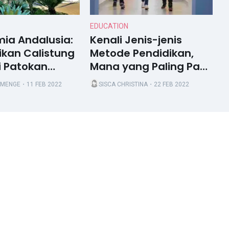
EDUCATION
mia Andalusia:
Kenali Jenis-jenis
ikan Calistung
Metode Pendidikan,
 Patokan
Mana yang Paling Pas
Penerimaan
untuk Si Kecil?
 MENGE
・11 FEB 2022
SISCA CHRISTINA
・22 FEB 2022