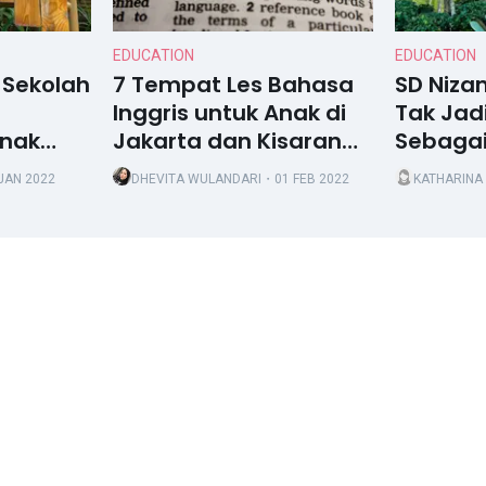
EDUCATION
EDUCATION
 Sekolah
7 Tempat Les Bahasa
SD Niza
Inggris untuk Anak di
Tak Jad
Anak
Jakarta dan Kisaran
Sebagai
edaan
Biayanya
Utama 
JAN 2022
DHEVITA WULANDARI
・01 FEB 2022
KATHARINA
Siswa