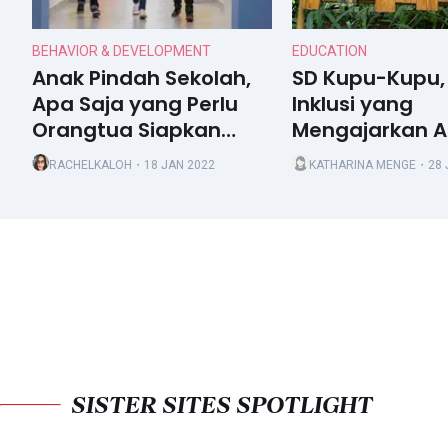
BEHAVIOR & DEVELOPMENT
EDUCATION
Anak Pindah Sekolah,
SD Kupu-Kupu,
Apa Saja yang Perlu
Inklusi yang
Orangtua Siapkan
Mengajarkan 
Supaya Tidak Berujung
Tentang Perb
RACHELKALOH
・18 JAN 2022
KATHARINA MENGE
・28 
Trauma
SISTER SITES SPOTLIGHT