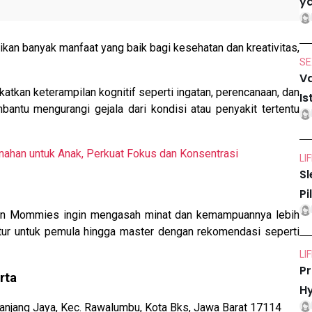
ya
kan banyak manfaat yang baik bagi kesehatan dan kreativitas,
SE
Va
atkan keterampilan kognitif seperti ingatan, perencanaan, dan
Is
ntu mengurangi gejala dari kondisi atau penyakit tertentu
ahan untuk Anak, Perkuat Fokus dan Konsentrasi
LI
Sl
Pi
 dan Mommies ingin mengasah minat dan kemampuannya lebih
tur untuk pemula hingga master dengan rekomendasi seperti
LI
Pr
rta
Hy
panjang Jaya, Kec. Rawalumbu, Kota Bks, Jawa Barat 17114