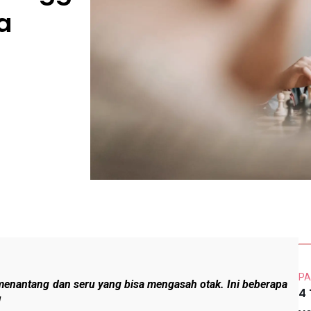
a
PA
menantang dan seru yang bisa mengasah otak. Ini beberapa
4
!