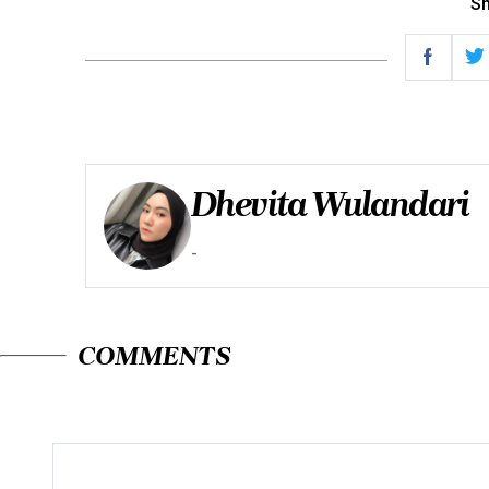
Sh
Dhevita Wulandari
-
COMMENTS