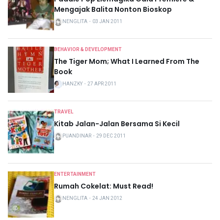
Mengajak Balita Nonton Bioskop
NENGLITA
・
03 JAN 2011
BEHAVIOR & DEVELOPMENT
The Tiger Mom; What I Learned From The
Book
HANZKY
・
27 APR 2011
TRAVEL
Kitab Jalan-Jalan Bersama Si Kecil
PUANDINAR
・
29 DEC 2011
ENTERTAINMENT
Rumah Cokelat: Must Read!
NENGLITA
・
24 JAN 2012