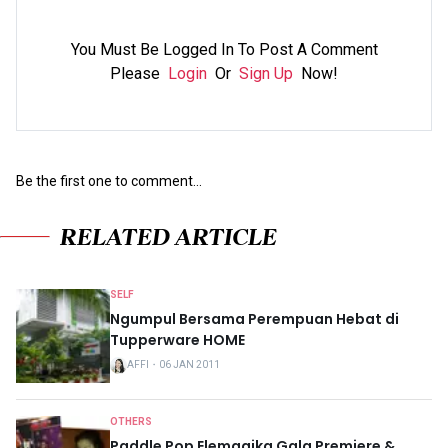
You Must Be Logged In To Post A Comment
Please
Login
Or
Sign Up
Now!
Be the first one to comment...
RELATED ARTICLE
SELF
Ngumpul Bersama Perempuan Hebat di
Tupperware HOME
AFFI
・
06 JAN 2011
OTHERS
Paddle Pop Elemagika Gala Premiere &