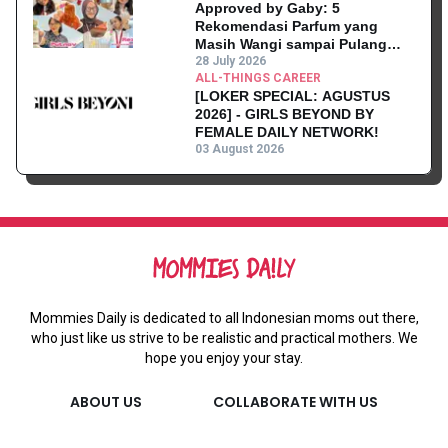
Approved by Gaby: 5
Rekomendasi Parfum yang
Masih Wangi sampai Pulang
Kantor
28 July 2026
ALL-THINGS CAREER
[LOKER SPECIAL: AGUSTUS
2026] - GIRLS BEYOND BY
FEMALE DAILY NETWORK!
03 August 2026
Mommies Daily is dedicated to all Indonesian moms out there,
who just like us strive to be realistic and practical mothers. We
hope you enjoy your stay.
ABOUT US
COLLABORATE WITH US