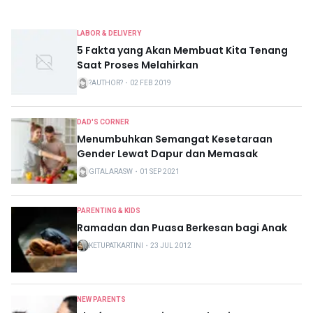
LABOR & DELIVERY
5 Fakta yang Akan Membuat Kita Tenang
Saat Proses Melahirkan
?AUTHOR?
・
02 FEB 2019
DAD'S CORNER
Menumbuhkan Semangat Kesetaraan
Gender Lewat Dapur dan Memasak
GITALARASW
・
01 SEP 2021
PARENTING & KIDS
Ramadan dan Puasa Berkesan bagi Anak
KETUPATKARTINI
・
23 JUL 2012
NEW PARENTS