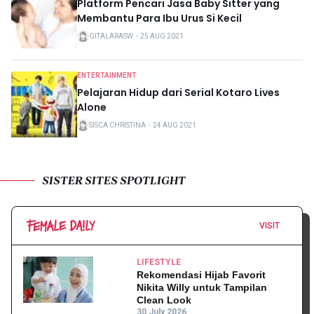
Platform Pencari Jasa Baby Sitter yang
Membantu Para Ibu Urus Si Kecil
GITALARASW
・
25 AUG 2021
ENTERTAINMENT
Pelajaran Hidup dari Serial Kotaro Lives
Alone
SISCA CHRISTINA
・
24 AUG 2021
SISTER SITES SPOTLIGHT
VISIT
LIFESTYLE
Rekomendasi Hijab Favorit
Nikita Willy untuk Tampilan
Clean Look
30 July 2026