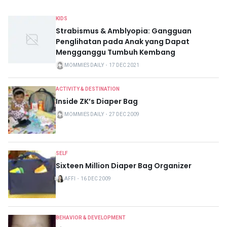
KIDS
Strabismus & Amblyopia: Gangguan
Penglihatan pada Anak yang Dapat
Mengganggu Tumbuh Kembang
MOMMIES DAILY
・
17 DEC 2021
ACTIVITY & DESTINATION
Inside ZK’s Diaper Bag
MOMMIES DAILY
・
27 DEC 2009
SELF
Sixteen Million Diaper Bag Organizer
AFFI
・
16 DEC 2009
BEHAVIOR & DEVELOPMENT