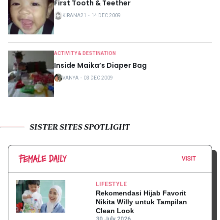
First Tooth & Teether
KIRANA21
・
14 DEC 2009
ACTIVITY & DESTINATION
Inside Maika’s Diaper Bag
VANYA
・
03 DEC 2009
SISTER SITES SPOTLIGHT
VISIT
LIFESTYLE
Rekomendasi Hijab Favorit
Nikita Willy untuk Tampilan
Clean Look
30 July 2026