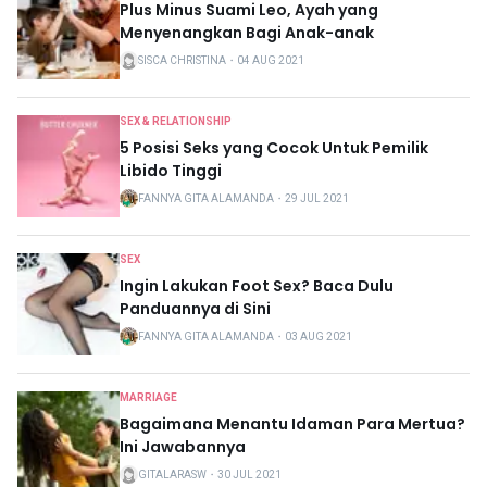
Plus Minus Suami Leo, Ayah yang
Menyenangkan Bagi Anak-anak
SISCA CHRISTINA
・
04 AUG 2021
SEX & RELATIONSHIP
5 Posisi Seks yang Cocok Untuk Pemilik
Libido Tinggi
FANNYA GITA ALAMANDA
・
29 JUL 2021
SEX
Ingin Lakukan Foot Sex? Baca Dulu
Panduannya di Sini
FANNYA GITA ALAMANDA
・
03 AUG 2021
MARRIAGE
Bagaimana Menantu Idaman Para Mertua?
Ini Jawabannya
GITALARASW
・
30 JUL 2021