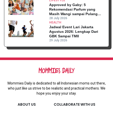
LIFESTYLE
Approved by Gaby: 5
Rekomendasi Parfum yang
Masih Wangi sampai Pulang
Kantor
28 July 2026
HEALTH
Jadwal Event Lari Jakarta
Agustus 2026: Lengkap Dari
GBK Sampai TMII
29 July 2026
Mommies Daily is dedicated to all Indonesian moms out there,
who just like us strive to be realistic and practical mothers. We
hope you enjoy your stay.
ABOUT US
COLLABORATE WITH US