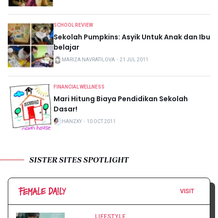
SCHOOL REVIEW
Sekolah Pumpkins: Asyik Untuk Anak dan Ibu
belajar
MARIZA NAVRATILOVA
・
21 JUL 2011
FINANCIAL WELLNESS
Mari Hitung Biaya Pendidikan Sekolah
Dasar!
HANZKY
・
10 OCT 2011
SISTER SITES SPOTLIGHT
VISIT
LIFESTYLE