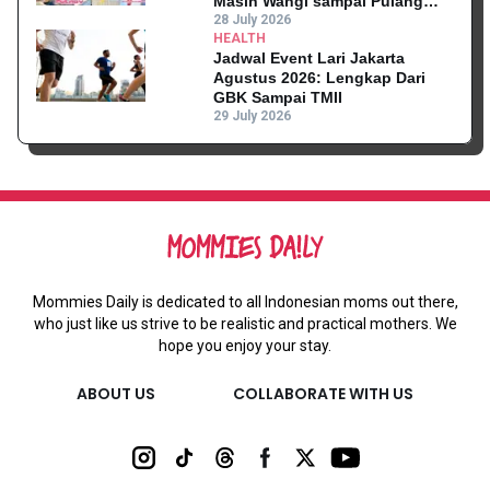
Masih Wangi sampai Pulang
Kantor
28 July 2026
HEALTH
Jadwal Event Lari Jakarta
Agustus 2026: Lengkap Dari
GBK Sampai TMII
29 July 2026
Mommies Daily is dedicated to all Indonesian moms out there,
who just like us strive to be realistic and practical mothers. We
hope you enjoy your stay.
ABOUT US
COLLABORATE WITH US