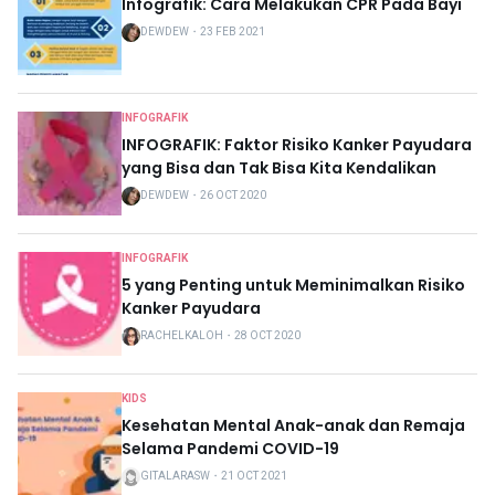
Infografik: Cara Melakukan CPR Pada Bayi
DEWDEW
・
23 FEB 2021
INFOGRAFIK
INFOGRAFIK: Faktor Risiko Kanker Payudara
yang Bisa dan Tak Bisa Kita Kendalikan
DEWDEW
・
26 OCT 2020
INFOGRAFIK
5 yang Penting untuk Meminimalkan Risiko
Kanker Payudara
RACHELKALOH
・
28 OCT 2020
KIDS
Kesehatan Mental Anak-anak dan Remaja
Selama Pandemi COVID-19
GITALARASW
・
21 OCT 2021