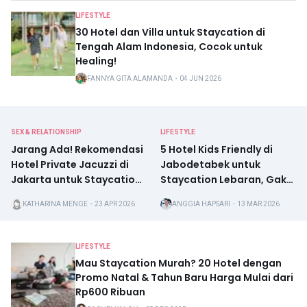
LIFESTYLE
30 Hotel dan Villa untuk Staycation di
Tengah Alam Indonesia, Cocok untuk
Healing!
FANNYA GITA ALAMANDA
・
04 JUN 2026
SEX & RELATIONSHIP
LIFESTYLE
Jarang Ada! Rekomendasi
5 Hotel Kids Friendly di
Hotel Private Jacuzzi di
Jabodetabek untuk
Jakarta untuk Staycation
Staycation Lebaran, Gak
Berdua Rasa Honeymoon
Perlu Mudik
KATHARINA MENGE
・
23 APR 2026
ANGGIA HAPSARI
・
13 MAR 2026
LIFESTYLE
Mau Staycation Murah? 20 Hotel dengan
Promo Natal & Tahun Baru Harga Mulai dari
Rp600 Ribuan