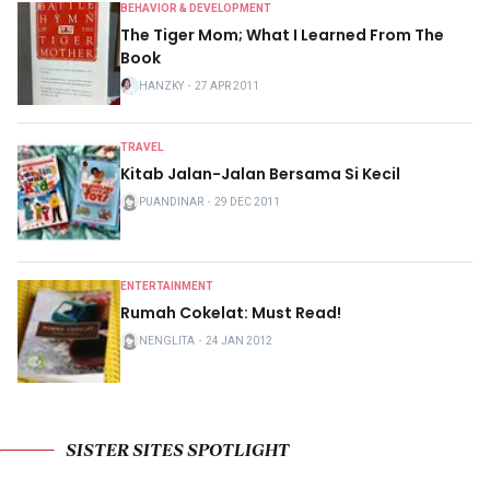
BEHAVIOR & DEVELOPMENT
The Tiger Mom; What I Learned From The
Book
HANZKY
・
27 APR 2011
TRAVEL
Kitab Jalan-Jalan Bersama Si Kecil
PUANDINAR
・
29 DEC 2011
ENTERTAINMENT
Rumah Cokelat: Must Read!
NENGLITA
・
24 JAN 2012
SISTER SITES SPOTLIGHT