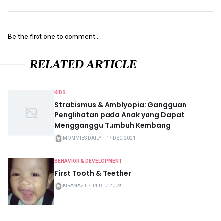
Be the first one to comment...
RELATED ARTICLE
KIDS
Strabismus & Amblyopia: Gangguan
Penglihatan pada Anak yang Dapat
Mengganggu Tumbuh Kembang
MOMMIES DAILY
・
17 DEC 2021
BEHAVIOR & DEVELOPMENT
First Tooth & Teether
KIRANA21
・
14 DEC 2009