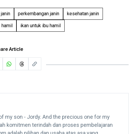
 janin
perkembangan janin
kesehatan janin
u hamil
ikan untuk ibu hamil
are Article
of my son - Jordy. And the precious one for my
alah komitmen terindah dan proses pembelajaran
m adalah pilihan dan usaha atas asa yang