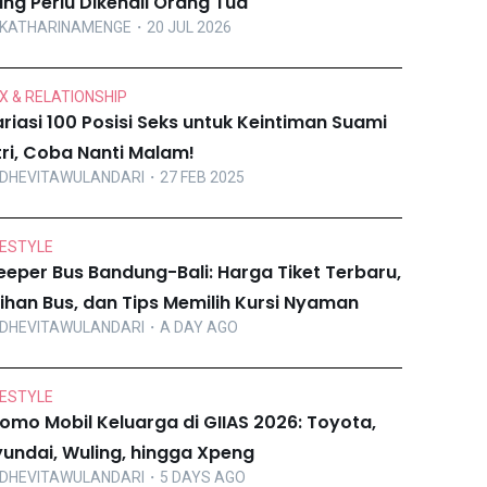
ng Perlu Dikenali Orang Tua
KATHARINAMENGE
・20 JUL 2026
X & RELATIONSHIP
riasi 100 Posisi Seks untuk Keintiman Suami
tri, Coba Nanti Malam!
DHEVITAWULANDARI
・27 FEB 2025
FESTYLE
eeper Bus Bandung-Bali: Harga Tiket Terbaru,
lihan Bus, dan Tips Memilih Kursi Nyaman
DHEVITAWULANDARI
・A DAY AGO
FESTYLE
omo Mobil Keluarga di GIIAS 2026: Toyota,
undai, Wuling, hingga Xpeng
DHEVITAWULANDARI
・5 DAYS AGO