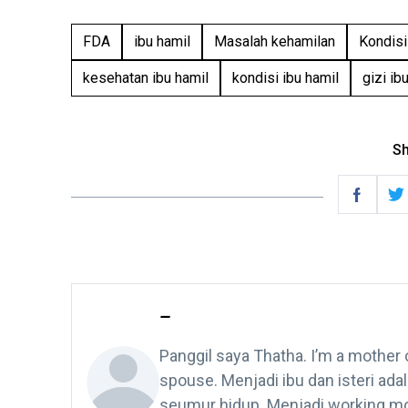
FDA
ibu hamil
Masalah kehamilan
Kondisi
kesehatan ibu hamil
kondisi ibu hamil
gizi ib
Sh
-
Panggil saya Thatha. I’m a mother 
spouse. Menjadi ibu dan isteri ad
seumur hidup. Menjadi working mo