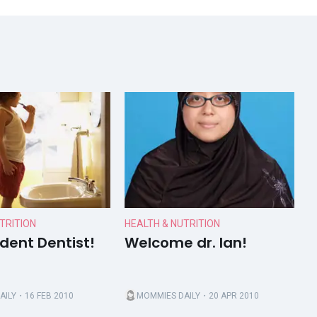
TRITION
HEALTH & NUTRITION
dent Dentist!
Welcome dr. Ian!
AILY
・16 FEB 2010
MOMMIES DAILY
・20 APR 2010