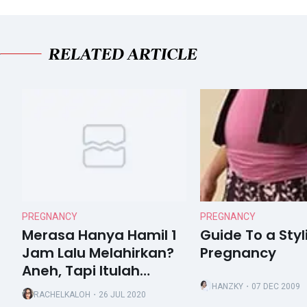
RELATED ARTICLE
PREGNANCY
PREGNANCY
Merasa Hanya Hamil 1
Guide To a Styl
Jam Lalu Melahirkan?
Pregnancy
Aneh, Tapi Itulah
Kehamilan Kriptik!
HANZKY
・07 DEC 2009
RACHELKALOH
・26 JUL 2020