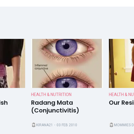
HEALTH & NUTRITION
HEALTH & NU
ish
Radang Mata
Our Resi
(Conjunctivitis)
KIRANA21
・03 FEB 2010
MOMMIES D