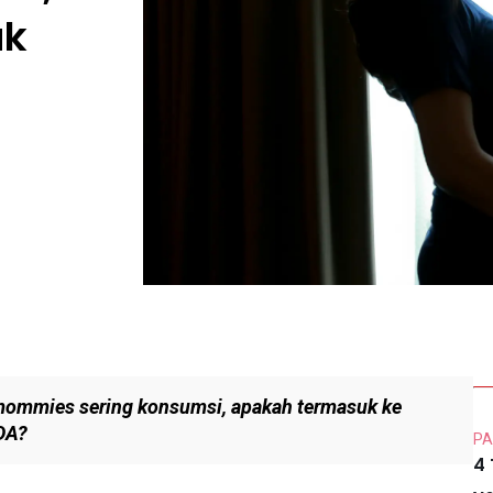
ak
a mommies sering konsumsi, apakah termasuk ke
DA?
PA
4