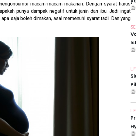
ya
tuk mengonsumsi macam-macam makanan. Dengan syarat harus
 apakah punya dampak negatif untuk janin dan ibu. Jadi ingat
 apa saja boleh dimakan, asal memenuhi syarat tadi. Dan yang
SE
Va
Is
LI
Sl
Pi
LI
Pr
Hy