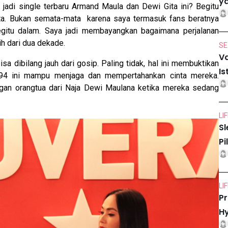
ya
jadi single terbaru Armand Maula dan Dewi Gita ini? Begitu
nta. Bukan semata-mata karena saya termasuk fans beratnya
egitu dalam. Saya jadi membayangkan bagaimana perjalanan
h dari dua dekade.
SE
Va
a dibilang jauh dari gosip. Paling tidak, hal ini membuktikan
Is
994 ini mampu menjaga dan mempertahankan cinta mereka.
gan orangtua dari Naja Dewi Maulana ketika mereka sedang
LI
Sl
Pi
LI
Pr
Hy