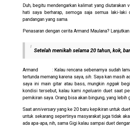
Duh, begitu mendengarkan kalimat yang diutarakan vo
hati saya berharap, semoga saja semua laki-laki 
pandangan yang sama.
Penasaran dengan cerita Armand Maulana? Lanjutkan 
Setelah menikah selama 20 tahun, kok, b
Armand : Kalau rencana sebenarnya sudah la
tertunda memang karena saya,
sih.
Saya kan masih ada
saya ini main gitar atau bass, mungkin
nggak
begi
kondisi tersebut, kalau kami
ngeluarin
duet saat per
pemikiran saya. Orang bisa akan bingung, yang lebih g
Saat
anniversary
yang ke 20 baru kepikiran untuk duet
untuk sekarang sepertinya masyarakat juga tidak a
ada apa-apa, nih, sama Gigi kalau sampai duet dengan 