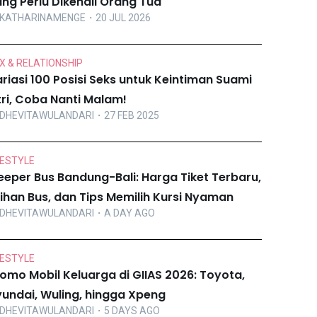
ng Perlu Dikenali Orang Tua
KATHARINAMENGE
・20 JUL 2026
X & RELATIONSHIP
riasi 100 Posisi Seks untuk Keintiman Suami
tri, Coba Nanti Malam!
DHEVITAWULANDARI
・27 FEB 2025
FESTYLE
eeper Bus Bandung-Bali: Harga Tiket Terbaru,
lihan Bus, dan Tips Memilih Kursi Nyaman
DHEVITAWULANDARI
・A DAY AGO
FESTYLE
omo Mobil Keluarga di GIIAS 2026: Toyota,
undai, Wuling, hingga Xpeng
DHEVITAWULANDARI
・5 DAYS AGO