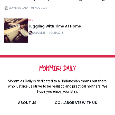
MOMMIES DAILY
・
04 NOV 2025
ETC
Juggling With Time At Home
SAZQUEEN
・
10 SEP 2013
Mommies Daily is dedicated to all Indonesian moms out there,
who just like us strive to be realistic and practical mothers. We
hope you enjoy your stay.
ABOUT US
COLLABORATE WITH US