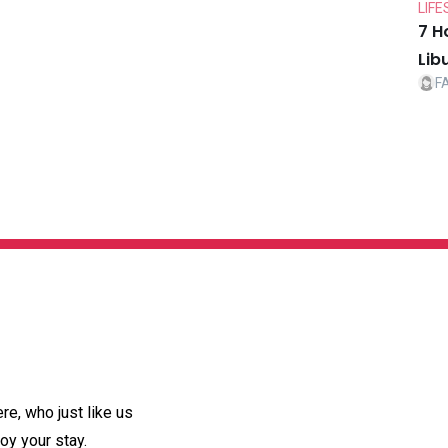
LIFE
7 H
Lib
F
e, who just like us
oy your stay.