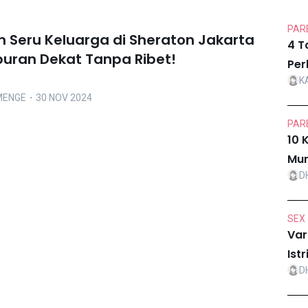
PARE
n Seru Keluarga di Sheraton Jakarta
4 T
iburan Dekat Tanpa Ribet!
Per
K
MENGE
・30 NOV 2024
PARE
10 
Mur
D
SEX 
Var
Ist
D