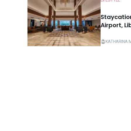
LIFESTYLE
Staycatio
Airport, L
KATHARINA 