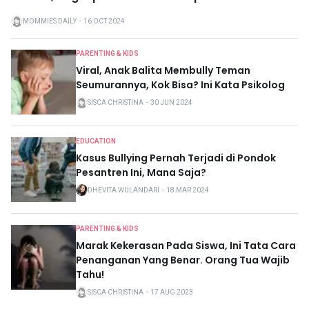
MOMMIES DAILY
・
16 OCT 2024
PARENTING & KIDS
Viral, Anak Balita Membully Teman
Seumurannya, Kok Bisa? Ini Kata Psikolog
SISCA CHRISTINA
・
30 JUN 2024
EDUCATION
Kasus Bullying Pernah Terjadi di Pondok
Pesantren Ini, Mana Saja?
DHEVITA WULANDARI
・
18 MAR 2024
PARENTING & KIDS
Marak Kekerasan Pada Siswa, Ini Tata Cara
Penanganan Yang Benar. Orang Tua Wajib
Tahu!
SISCA CHRISTINA
・
17 AUG 2023