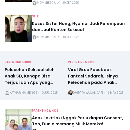
MOMMIES DAILY
・
29 SEP 2025
SELF
Kasus Sister Hong, Nyamar Jadi Perempuan
dan Jual Konten Seksual
MOMMIES DAILY
・
18 JUL 2025
PARENTING & KIDS
PARENTING & KIDS
Pelecehan Seksual oleh
Viral Grup Facebook
Anak SD, Kenapa Bisa
Fantasi Sedarah, Isinya
Terjadi dan Apa yang
Pelecehan pada Anak
Harus Dilakukan? Ini
Kandung dan Keluarga
KATHARINA MENGE
・
10 JUN 2025
DHEVITA WULANDARI
・
16 MAY 2025
Jawaban Psikolog
Sendiri
PARENTING & KIDS
Anak Laki-laki Nggak Perlu diajari Consent,
Toh, Dunia memang Milik Mereka!