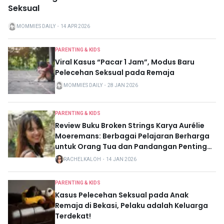
Seksual
MOMMIES DAILY
・
14 APR 2026
PARENTING & KIDS
Viral Kasus “Pacar 1 Jam”, Modus Baru
Pelecehan Seksual pada Remaja
MOMMIES DAILY
・
28 JAN 2026
PARENTING & KIDS
Review Buku Broken Strings Karya Aurélie
Moeremans: Berbagai Pelajaran Berharga
untuk Orang Tua dan Pandangan Penting
dari Psikolog
RACHELKALOH
・
14 JAN 2026
PARENTING & KIDS
Kasus Pelecehan Seksual pada Anak
Remaja di Bekasi, Pelaku adalah Keluarga
Terdekat!