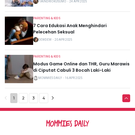
FIAINDRIOKUSUMO
・
24 APR 2025
PARENTING & KIDS
7 Cara Edukasi Anak Menghindari
Pelecehan Seksual
DEWDEW
・
20 APR 2025
PARENTING & KIDS
Modus Game Online dan THR, Guru Marawis
di Ciputat Cabuli 3 Bocah Laki-Laki
MOMMIES DAILY
・
16 APR 2025
1
2
3
4