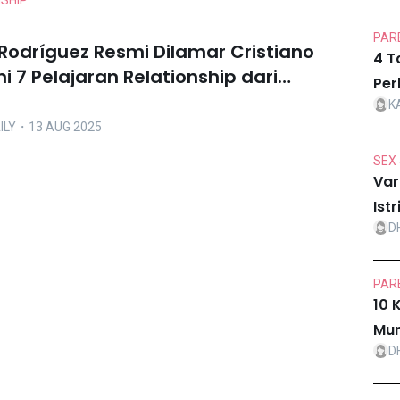
NSHIP
PARE
Rodríguez Resmi Dilamar Cristiano
4 T
ni 7 Pelajaran Relationship dari
Per
 Mereka
K
ILY
・13 AUG 2025
SEX 
Var
Ist
D
PARE
10 
Mur
D