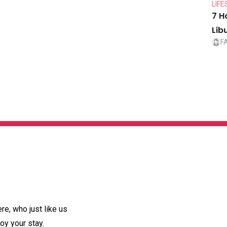
LIFE
7 H
Lib
F
e, who just like us
oy your stay.