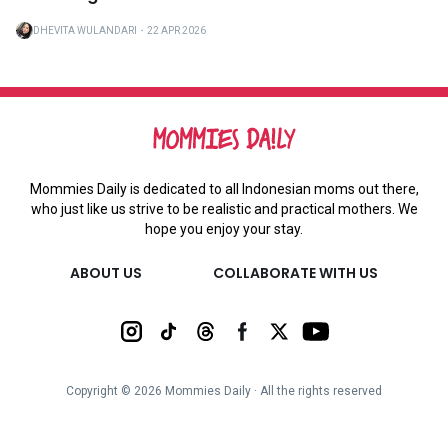
DHEVITA WULANDARI
・
22 APR 2026
Mommies Daily is dedicated to all Indonesian moms out there,
who just like us strive to be realistic and practical mothers. We
hope you enjoy your stay.
ABOUT US
COLLABORATE WITH US
Copyright ©
2026
Mommies Daily ∙ All the rights reserved