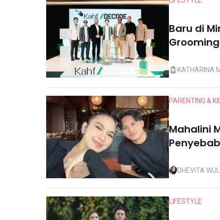
LIFESTYLE
Baru di M
Grooming 
Comeback
KATHARINA 
PARENTING & KI
Mahalini M
Penyebab 
DHEVITA WU
LIFESTYLE