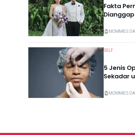
Fakta Per
Dianggap 
MOMMIES DA
SELF
5 Jenis O
Sekadar u
MOMMIES DA