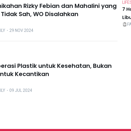
LIFE
nikahan Rizky Febian dan Mahalini yang
7 H
Tidak Sah, WO Disalahkan
Lib
F
ILY
・29 NOV 2024
perasi Plastik untuk Kesehatan, Bukan
ntuk Kecantikan
ILY
・09 JUL 2024