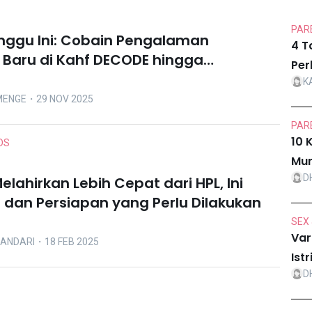
PARE
inggu Ini: Cobain Pengalaman
4 T
Baru di Kahf DECODE hingga
Per
 Mahalini Lewat Konser KOMA
K
MENGE
・29 NOV 2025
PARE
10 
DS
Mur
D
elahirkan Lebih Cepat dari HPL, Ini
dan Persiapan yang Perlu Dilakukan
SEX 
Var
LANDARI
・18 FEB 2025
Ist
D