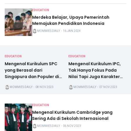
EDUCATION
Merdeka Belajar, Upaya Pemerintah
Memajukan Pendidikan Indonesia
MOMMIES DAILY
・
16 JAN 2024
EDUCATION
EDUCATION
Mengenal Kurikulum SPC
Mengenal Kurikulum IPC,
yang Berasal dari
Tak Hanya Fokus Pada
Singapura dan Populer di
Nilai Tapi Juga Karakter
Indonesia
Anak
MOMMIES DAILY
・
08 NOV 2023
MOMMIES DAILY
・
07 NOV 2023
EDUCATION
Mengenal Kurikulum Cambridge yang
Sering Ada di Sekolah Internasional
MOMMIES DAILY
・
06 NOV 2023