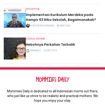
EDUCATION
Implementasi Kurikulum Merdeka pada
Hampir 63 Ribu Sekolah, Bagaimanakah?
DHEVITA WULANDARI
・
08 MAY 2022
SCHOOL REVIEW
Hebohnya Perkalian Terbalik
KIRANA21
・
26 SEP 2014
Mommies Daily is dedicated to all Indonesian moms out there,
who just like us strive to be realistic and practical mothers. We
hope you enjoy your stay.