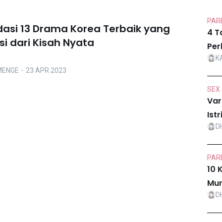
PARE
si 13 Drama Korea Terbaik yang
4 T
si dari Kisah Nyata
Per
K
MENGE
・23 APR 2023
SEX 
Var
Ist
D
PARE
10 
Mur
D