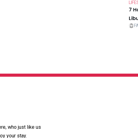
LIFE
7 H
Lib
F
e, who just like us
oy your stay.