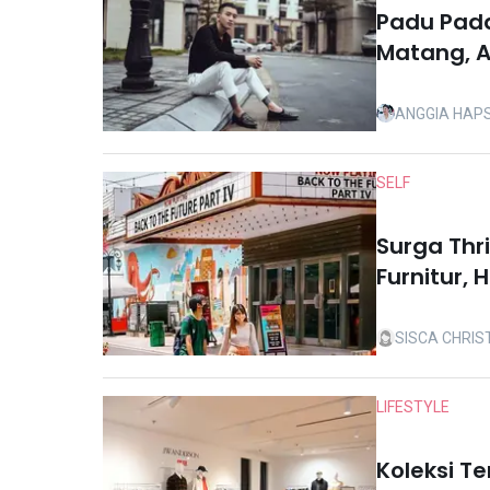
Padu Pada
Matang, A
ANGGIA HAP
SELF
Surga Thri
Furnitur, 
SISCA CHRIS
LIFESTYLE
Koleksi T