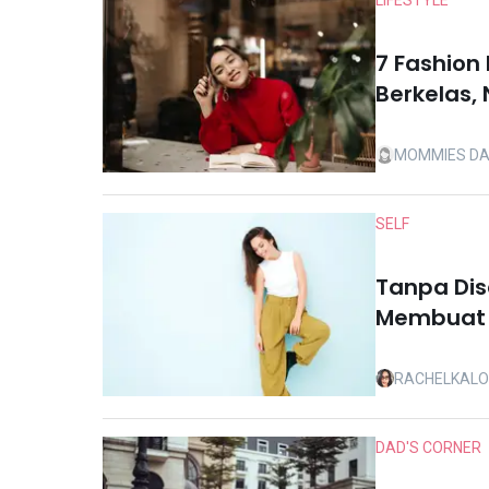
LIFESTYLE
7 Fashion 
Berkelas,
MOMMIES DA
SELF
Tanpa Disa
Membuat A
RACHELKAL
DAD'S CORNER