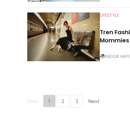
LIFESTYLE
Tren Fash
Mommies d
ANGGIA HAP
1
Prev
2
3
Next