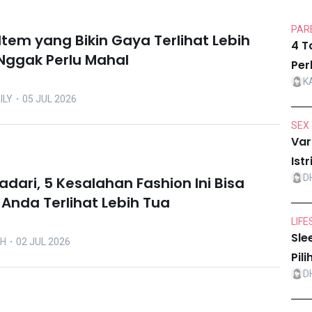
PARE
Item yang Bikin Gaya Terlihat Lebih
4 T
 Nggak Perlu Mahal
Per
K
ILY
・05 JUL 2026
SEX 
Var
Ist
D
dari, 5 Kesalahan Fashion Ini Bisa
nda Terlihat Lebih Tua
LIFE
Sle
OH
・02 JUL 2026
Pil
D