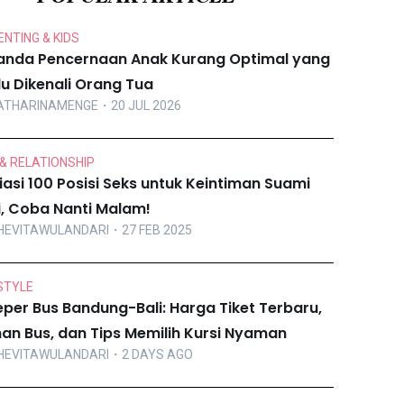
NTING & KIDS
anda Pencernaan Anak Kurang Optimal yang
lu Dikenali Orang Tua
ATHARINAMENGE
・20 JUL 2026
& RELATIONSHIP
iasi 100 Posisi Seks untuk Keintiman Suami
ri, Coba Nanti Malam!
HEVITAWULANDARI
・27 FEB 2025
STYLE
eper Bus Bandung-Bali: Harga Tiket Terbaru,
ihan Bus, dan Tips Memilih Kursi Nyaman
HEVITAWULANDARI
・2 DAYS AGO