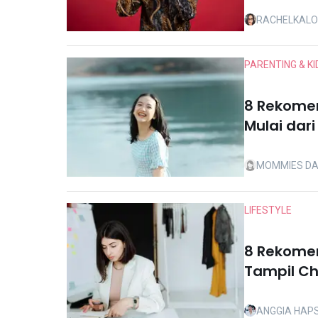
RACHELKAL
PARENTING & KI
8 Rekomen
Mulai dar
MOMMIES DA
LIFESTYLE
8 Rekomen
Tampil Ch
Versatile
ANGGIA HAP