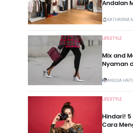
Andalan 
KATHARINA 
LIFESTYLE
Mix and M
Nyaman da
ANGGIA HAP
LIFESTYLE
Hindari! 5
Cara Men