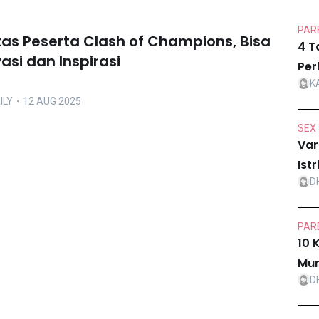
PARE
itas Peserta Clash of Champions, Bisa
4 T
asi dan Inspirasi
Per
K
ILY
・12 AUG 2025
SEX 
Var
Ist
D
PARE
10 
Mur
D