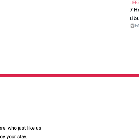
LIFE
7 H
Lib
F
e, who just like us
oy your stay.