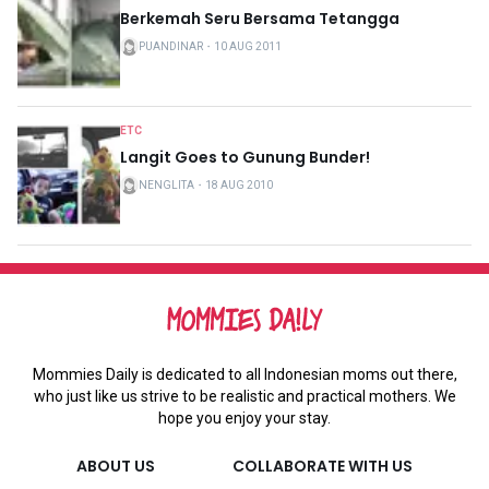
Berkemah Seru Bersama Tetangga
PUANDINAR
・
10 AUG 2011
ETC
Langit Goes to Gunung Bunder!
NENGLITA
・
18 AUG 2010
Mommies Daily is dedicated to all Indonesian moms out there,
who just like us strive to be realistic and practical mothers. We
hope you enjoy your stay.
ABOUT US
COLLABORATE WITH US