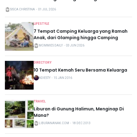
SISCA CHRISTINA
・
01 JUL 2026
LIFESTYLE
7 Tempat Camping Keluarga yang Ramah
Anak, dari Glamping hingga Camping
MOMMIES DAILY
・
03 JUN 2026
DIRECTORY
10 Tempat Kemah Seru Bersama Keluarga
ADIESTY
・
15 JAN 2016
TRAVEL
Liburan di Gunung Halimun, Menginap Di
Mana?
LIBURANANAK.COM
・
18 DEC 2013