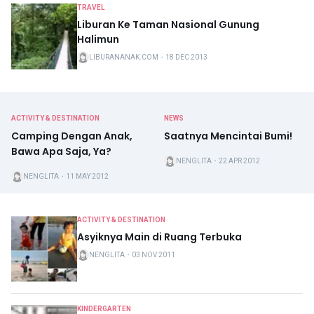
TRAVEL
Liburan Ke Taman Nasional Gunung
Halimun
LIBURANANAK.COM
・
18 DEC 2013
ACTIVITY & DESTINATION
NEWS
Camping Dengan Anak,
Saatnya Mencintai Bumi!
Bawa Apa Saja, Ya?
NENGLITA
・
22 APR 2012
NENGLITA
・
11 MAY 2012
ACTIVITY & DESTINATION
Asyiknya Main di Ruang Terbuka
NENGLITA
・
03 NOV 2011
KINDERGARTEN