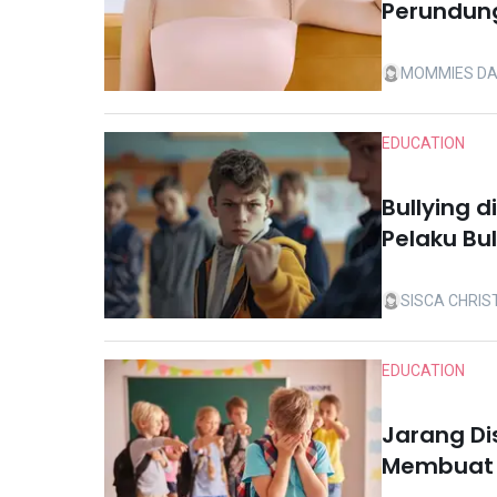
Perundung
Dihapus
MOMMIES DA
EDUCATION
Bullying d
Pelaku Bu
SISCA CHRIS
EDUCATION
Jarang Di
Membuat A