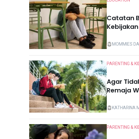
EDUCATION
Catatan B
Kebijakan
di Indone
MOMMIES DA
PARENTING & KI
Agar Tida
Remaja Waj
KATHARINA 
PARENTING & KI