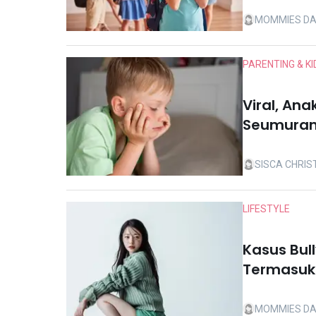
MOMMIES DA
PARENTING & KI
Viral, An
Seumurann
SISCA CHRIS
LIFESTYLE
Kasus Bull
Termasuk
MOMMIES DA