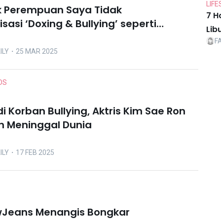
LIFE
k Perempuan Saya Tidak
7 H
asi ‘Doxing & Bullying’ seperti
Lib
Halim
F
ILY
・25 MAR 2025
DS
i Korban Bullying, Aktris Kim Sae Ron
n Meninggal Dunia
ILY
・17 FEB 2025
wJeans Menangis Bongkar