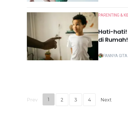
PARENTING & KI
Hati-hati!
di Rumah!
FANNYA GIT
1
Prev
2
3
4
Next