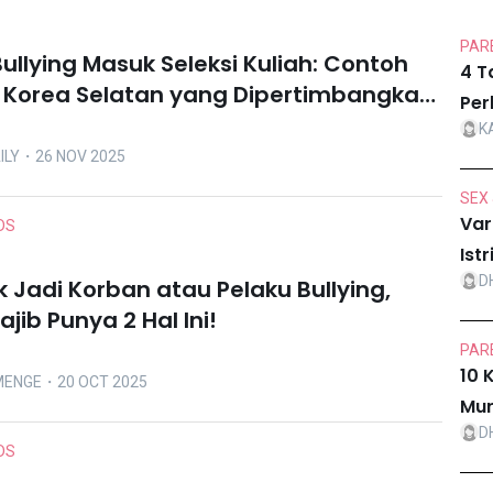
PARE
ullying Masuk Seleksi Kuliah: Contoh
4 T
 Korea Selatan yang Dipertimbangkan
Per
sia
K
ILY
・26 NOV 2025
SEX 
Var
DS
Ist
D
k Jadi Korban atau Pelaku Bullying,
ib Punya 2 Hal Ini!
PARE
10 
MENGE
・20 OCT 2025
Mur
D
DS