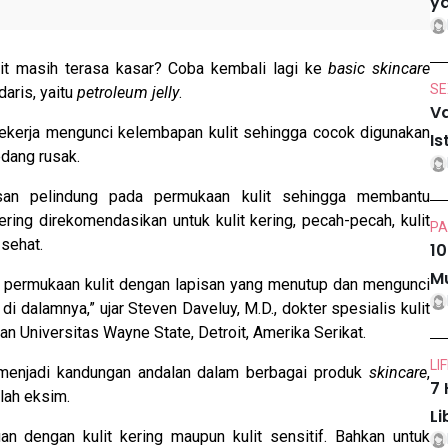
ya
ulit masih terasa kasar? Coba kembali lagi ke
basic skincare
SE
aris, yaitu
petroleum jelly
.
Va
kerja mengunci kelembapan kulit sehingga cocok digunakan
Is
dang rusak.
an pelindung pada permukaan kulit sehingga membantu
sering direkomendasikan untuk kulit kering, pecah-pecah, kulit
PA
sehat.
10
Mu
 permukaan kulit dengan lapisan yang menutup dan mengunci
i dalamnya,” ujar Steven Daveluy, M.D., dokter spesialis kulit
an Universitas Wayne State, Detroit, Amerika Serikat.
LI
menjadi kandungan andalan dalam berbagai produk
skincare
,
7 
lah eksim.
Li
an dengan kulit kering maupun kulit sensitif. Bahkan untuk