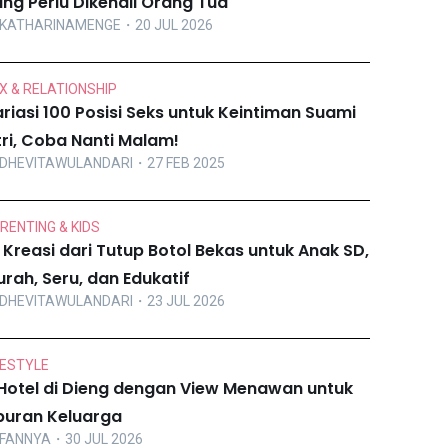
ng Perlu Dikenali Orang Tua
KATHARINAMENGE
・20 JUL 2026
X & RELATIONSHIP
riasi 100 Posisi Seks untuk Keintiman Suami
tri, Coba Nanti Malam!
DHEVITAWULANDARI
・27 FEB 2025
RENTING & KIDS
 Kreasi dari Tutup Botol Bekas untuk Anak SD,
rah, Seru, dan Edukatif
DHEVITAWULANDARI
・23 JUL 2026
FESTYLE
Hotel di Dieng dengan View Menawan untuk
buran Keluarga
FANNYA
・30 JUL 2026