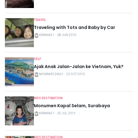
TRAVEL
Traveling with Tots and Baby by Car
KIRANA21
・
08 JUN 2010
SELF
Ajak Anak Jalan-Jalan ke Vietnam, Yuk?
MOMMIES DAILY
・
20 OCT 2010
KIDS DESTINATION
Monumen Kapal Selam, Surabaya
KIRANA21
・
02 JUL 2013
KIDS DESTINATION