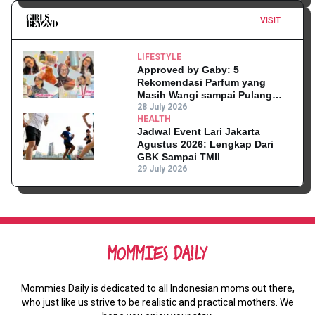
VISIT
LIFESTYLE
Approved by Gaby: 5
Rekomendasi Parfum yang
Masih Wangi sampai Pulang
Kantor
28 July 2026
HEALTH
Jadwal Event Lari Jakarta
Agustus 2026: Lengkap Dari
GBK Sampai TMII
29 July 2026
Mommies Daily is dedicated to all Indonesian moms out there,
who just like us strive to be realistic and practical mothers. We